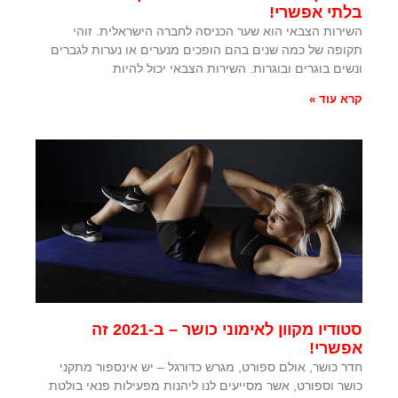
בלתי אפשרי!
השירות הצבאי הוא שער הכניסה לחברה הישראלית. זוהי
תקופה של כמה שנים בהם הופכים מנערים או נערות לגברים
ונשים בוגרים ובוגרות. השירות הצבאי יכול להיות
קרא עוד »
סטודיו מקוון לאימוני כושר – ב-2021 זה
אפשרי!
חדר כושר, אולם ספורט, מגרש כדורגל – יש אינספור מתקני
כושר וספורט, אשר מסייעים לנו ליהנות מפעילות פנאי בולטת