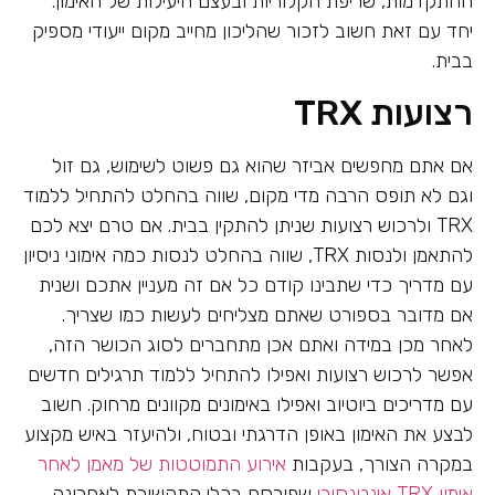
ההתקדמות, שריפת הקלוריות ובעצם היעילות של האימון.
יחד עם זאת חשוב לזכור שהליכון מחייב מקום ייעודי מספיק
בבית.
רצועות TRX
אם אתם מחפשים אביזר שהוא גם פשוט לשימוש, גם זול
וגם לא תופס הרבה מדי מקום, שווה בהחלט להתחיל ללמוד
TRX ולרכוש רצועות שניתן להתקין בבית. אם טרם יצא לכם
להתאמן ולנסות TRX, שווה בהחלט לנסות כמה אימוני ניסיון
עם מדריך כדי שתבינו קודם כל אם זה מעניין אתכם ושנית
אם מדובר בספורט שאתם מצליחים לעשות כמו שצריך.
לאחר מכן במידה ואתם אכן מתחברים לסוג הכושר הזה,
אפשר לרכוש רצועות ואפילו להתחיל ללמוד תרגילים חדשים
עם מדריכים ביוטיוב ואפילו באימונים מקוונים מרחוק. חשוב
לבצע את האימון באופן הדרגתי ובטוח, ולהיעזר באיש מקצוע
במקרה הצורך, בעקבות
אירוע התמוטטות של מאמן לאחר
אימון TRX אינטנסיבי
שפורסם בכלי התקשורת לאחרונה.