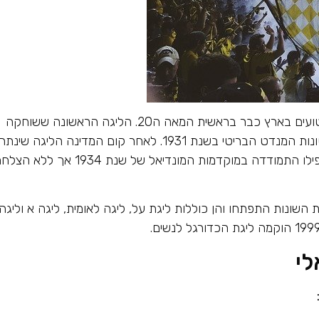
הכדורגל הוא הספורט המקצועני הנפוץ בישראל ושורשיו נטועים בארץ כבר בראשית המאה ה20. הליגה הראשונה ששוחקה
במלואה נקראה 'ליגת ארץ ישראל' והיא הוקמה על ידי שלטונות המנדט הבריטי בשנת 1931. לאחר קום המדינה הליגה שינת
את שמה לליגה הישראלית. 'נבחרת ארץ ישראל' הצעירה אפילו התמודדה במוקדמות המונדיאל של שנת 1934 אך ל
שונות התפתחו והן כוללות ליגת על, ליגה לאומית, ליגה א וליגה 
לי