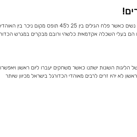
ים!
למעשה, מבחינה דמוגרפית, קהל האוהדי מורכב מ30 אחוז נשים כאשר פלח הגילים בין 25 ל45 תופס מקום ניכר בין הא
ובם הם בעלי השכלה אקדמאית כלשהי ורובם מבקרים במגרש הכדור
 הליגות השונות ישתנו כאשר משחקים יעברו ליום ראשון ויאפשרו
ון לא יהיו זרים לרבים מאוהדי הכדורגל בישראל מכיוון שיותר