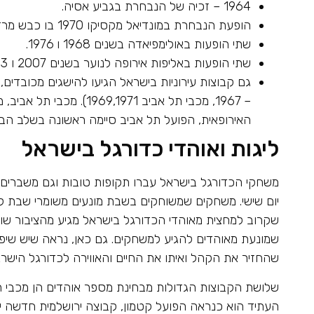
1964 – זכיה של הנבחרת בגביע אסיה.
הופעת הנבחרת במונדיאל מקסיקו 1970 בו כבש מרדכי שפיגלר שער יחיד.
שתי הופעות באולימפיאדה בשנים 1968 ו 1976.
שתי הופעות באליפות אירופה לנוער בשנים 2007 ו 2013 (בתחרות שנערכה בישראל).
גם קבוצות עירוניות בישראל הגיעו להישגים מכובדים
– 1967, מכבי תל אביב 71
האירופאית, הפועל תל אביב סיימה ראשונה בשלב הבתים של
ליגות ואוהדי כדורגל בישראל
משחקי הכדורגל בישראל עברו תקופות טובות וגם משברים. 
יום שישי. משחקים שמשוחקים בשבת מונעים משומרי שבת לע
שקרוב למחצית מאוהדי הכדורגל בישראל מגיע מהציבור שו
שמונעת מאוהדים להגיע למשחקים. גם כאן, נראה שיש שיפ
שהחזיר את הקהל ואיתו את החיים והאווירה לכדורגל הישרא
שלושת הקבוצות הגדולות מבחינת מספר אוהדים הן מכבי תל 
העתיד הוא כנראה הפועל קטמון, קבוצה ירושלמית חדשה י