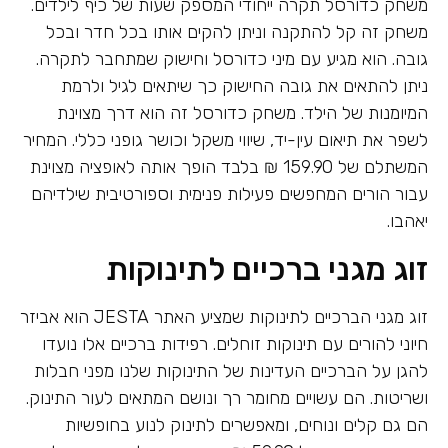
משחק כדורסל תקרה ייחודי המספק שעות של כיף לילדים.
משחק זה קל להתקנה וניתן להקים אותו בכל חדר ובכל
גובה. הוא מגיע עם מיני כדורסל וחישוק שמתחבר לתקרה.
ניתן להתאים את גובה החישוק כך שיתאים לגיל ולרמת
המיומנות של הילד. משחק כדורסל זה הוא דרך מצוינת
לשפר את תיאום עין-יד, שיווי משקל וכושר גופני כללי. המחיר
המשתלם של 159.90 ₪ בלבד הופך אותה לאופציה מצוינת
עבור הורים המחפשים פעילות פנימית וספורטיבית שילדיהם
יאהבו.
זוג מגני ברכיים לתינוקות
זוג מגני הברכיים לתינוקות שמציע האתר JESTA הוא אביזר
חיוני להורים עם תינוקות זוחלים. רפידות ברכיים אלו נועדו
להגן על הברכיים העדינות של התינוקות שלנו מפני חבלות
ושריטות. הם עשויים מחומר רך ונושם המתאים לעור התינוק.
הם גם קלים ונוחים, ומאפשרים לתינוק לנוע בחופשיות