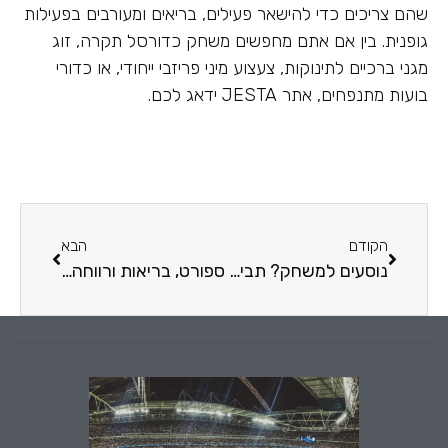
שהם צריכים כדי להישאר פעילים, בריאים ומעורבים בפעילות
גופנית. בין אם אתם מחפשים משחק כדורסל תקרה, זוג
מגני ברכיים לתינוקות, צעצוע מיני פריזבי ייחודי, או כדורי
בועות מתנפחים, אתר JESTA ידאג לכם.
הקודם
הבא
נוסעים למשחק? תביאו אוכל מהבית! 5 רעיונות לנשנושים קלילים
ספורט, בריאות ורווחה: טיפים שיעזרו לרשויות מקומיות לגייס ולנהל כספים