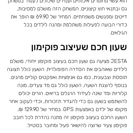
הוא עשוי מחומרים איכותיים ועמידים שיכולים לעמוד במשחק
גס ובתנאי חוץ קיצוניים. המשחק הזה מושלם למסיבות,
דייטים ומפגשים משפחתיים. המחיר של 69.90 ₪ הופך את
כדורי הבועה לפעילות משתלמת ומהנה לילדים בכל
הגילאים.
שעון חכם שעיצוב פוקימון
JESTA מציעה גם שעון חכם בעיצוב פוקימון ייחודי, מושלם
לילדים שאוהבים את הסדרה הפופולרית. השעון כולל תצוגה
תוססת וצבעונית, כמו גם אנימציות ואפקטים קוליים מהנים.
בנוסף להצגת השעה, השעון כולל גם מד צעדים, מונה
קלוריות ומד שינה לעידוד הרגלים בריאים. הורים יכולים
להשתמש בשעון גם כדי להגדיר תזכורות, וכדי לעקוב אחר
מיקומו של ילדם באמצעות GPS. במחיר של 129.90 ₪,
השעון החכם בעיצוב פוקימון זה מתנה נהדרת לכל חובב
פוקימון צעיר שרוצה להישאר פעיל ומחובר בסטייל.